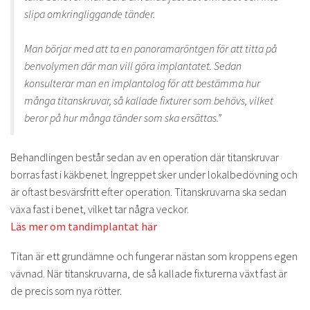
slipa omkringliggande tänder.
Man börjar med att ta en panoramaröntgen för att titta på
benvolymen där man vill göra implantatet. Sedan
konsulterar man en implantolog för att bestämma hur
många titanskruvar, så kallade fixturer som behövs, vilket
beror på hur många tänder som ska ersättas.”
Behandlingen består sedan av en operation där titanskruvar
borras fast i käkbenet. Ingreppet sker under lokalbedövning och
är oftast besvärsfritt efter operation. Titanskruvarna ska sedan
växa fast i benet, vilket tar några veckor.
Läs mer om tandimplantat här
Titan är ett grundämne och fungerar nästan som kroppens egen
vävnad. När titanskruvarna, de så kallade fixturerna växt fast är
de precis som nya rötter.