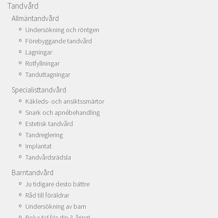
Tandvård
Allmäntandvård
Undersökning och röntgen
Förebyggande tandvård
Lagningar
Rotfyllningar
Tanduttagningar
Specialisttandvård
Käkleds- och ansiktssmärtor
Snark och apnébehandling
Estetisk tandvård
Tandreglering
Implantat
Tandvårdsrädsla
Barntandvård
Ju tidigare desto bättre
Råd till föräldrar
Undersökning av barn
Boka tid för din 3-åring!