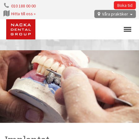
Boka tid
010 188 00 00
Hitta till oss »
Våra praktiker
Menu