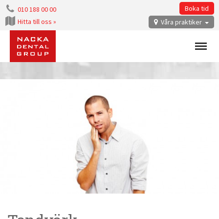
Boka tid
010 188 00 00
Hitta till oss »
Våra praktiker
Menu