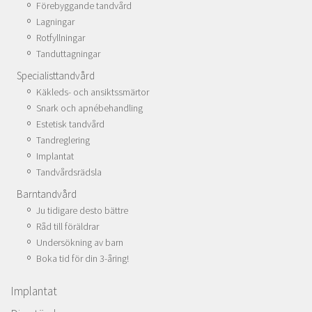
Förebyggande tandvård
Lagningar
Rotfyllningar
Tanduttagningar
Specialisttandvård
Käkleds- och ansiktssmärtor
Snark och apnébehandling
Estetisk tandvård
Tandreglering
Implantat
Tandvårdsrädsla
Barntandvård
Ju tidigare desto bättre
Råd till föräldrar
Undersökning av barn
Boka tid för din 3-åring!
Implantat