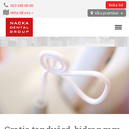
Boka tid
010 188 00 00
Hitta till oss »
Våra praktiker
Menu