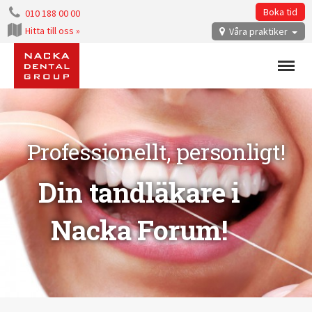
Boka tid
010 188 00 00
Hitta till oss »
Våra praktiker
Menu
Nacka
Professionellt, personligt!
Dental
Din tandläkare i
Group
Nacka Forum!